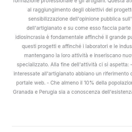
formazione professionale e gli artigiani. Questa at
al raggiungimento degli obiettivi del progett
sensibilizzazione dell'opinione pubblica sul
dell'artigianato e su come esso faccia parte 
idiosincrasia è fondamentale affinché il grande 
questi progetti e affinché i laboratori e le indust
mantengano la loro attività e inseriscano nu
specializzato. Alla fine dell'attività ci si aspetta
interessate all'artigianato abbiano un riferimento d
portale web. - Che almeno il 10% della popolazio
Granada e Perugia sia a conoscenza dell'esistenza