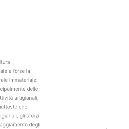
ltura
ale è forse la
rale immateriale.
cipalmente delle
ività artigianali,
Piuttosto che
ianali, gli sforzi
raggiamento degli