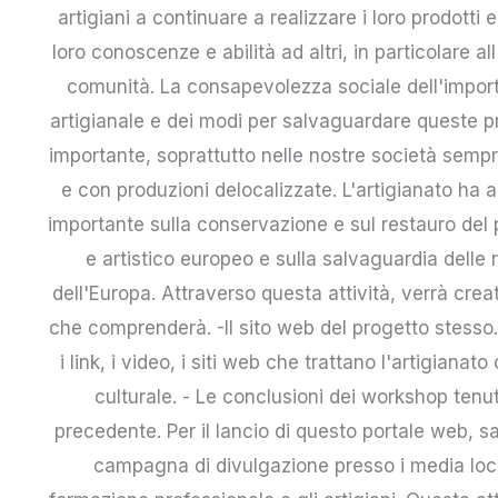
artigiani a continuare a realizzare i loro prodotti 
loro conoscenze e abilità ad altri, in particolare all
comunità. La consapevolezza sociale dell'impor
artigianale e dei modi per salvaguardare queste p
importante, soprattutto nelle nostre società sempr
e con produzioni delocalizzate. L'artigianato ha
importante sulla conservazione e sul restauro del 
e artistico europeo e sulla salvaguardia delle r
dell'Europa. Attraverso questa attività, verrà cre
che comprenderà. -Il sito web del progetto stesso. -
i link, i video, i siti web che trattano l'artigiana
culturale. - Le conclusioni dei workshop tenuti
precedente. Per il lancio di questo portale web, s
campagna di divulgazione presso i media locali