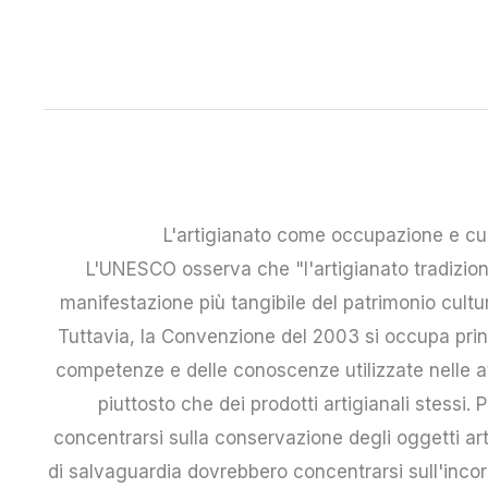
L'artigianato come occupazione e cu
L'UNESCO osserva che "l'artigianato tradizion
manifestazione più tangibile del patrimonio cultu
Tuttavia, la Convenzione del 2003 si occupa prin
competenze e delle conoscenze utilizzate nelle att
piuttosto che dei prodotti artigianali stessi. 
concentrarsi sulla conservazione degli oggetti artig
di salvaguardia dovrebbero concentrarsi sull'inco