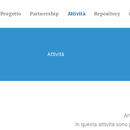
Progetto
Partnership
Attività
Repository
Attività
Ar
In questa attività sono p